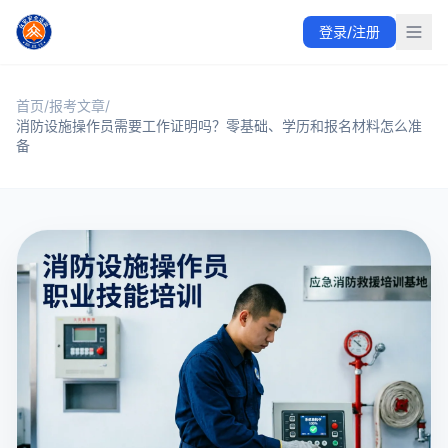
众安职业技能培训中心提供消防设施操作员与应急消防救援员培
登录/注册
众安职业技能培训中心围绕消防设施操作员、应急消防救援员等
首页集中展示热门职业技能、课程学习、教学成果、常见报考问
职业技能培训与考证方向
课程学习与免费试听
消防设施操作员
相关参考：
首页
/
报考文章
中华人民共和国应急管理部
/
中华人民共和国人力资
消防设施操作员需要工作证明吗？零基础、学历和报名材料怎么准
备