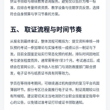
供证书领取与继续教育咨询服务。避免仅以低价为唯一标
准，应综合考量师资资质、教学设备与往期学员反馈，选择
符合自身预算与学习节奏的方案。
五、 取证流程与时间节奏
从报名到最终拿证，整体流程可概括为：提交资料审核—排
队预约考试—参加理论与实操考核—成绩公示—制证与下
发。目前全国鉴定站实行常态化预约机制，排队时间因地区
考位紧张程度而异，通常需等待1至3个月。考试通过后，成
绩会在官网公示，证书由人社部门与消防救援部门联合颁
发，电子证书与纸质证书具有同等效力。
学员在等待排考期间，可继续通过机构提供的复习平台巩固
薄弱环节。部分考区已全面推行电子证书，制证周期较以往
有所缩短。建议密切关注当地消防行业职业技能鉴定指导中
心的公告，以免错过准考证打印或证书领取通知。