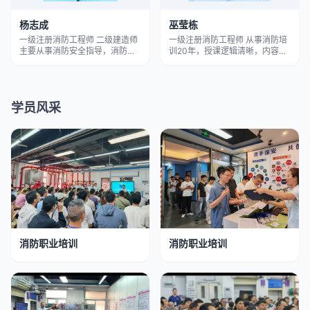
杨志成
巫莹栋
一级注册消防工程师 二级建造师
一级注册消防工程师 从事消防培
主要从事消防安全指导，消防设
训20年，授课逻辑清晰，内容丰
施操作员培训以及消防项目 管理
富，实战经验强大， 擅长化繁为
等，对消防各项标准和规范非常
简，循循善诱，让学员轻松掌握
熟悉。
各项消防知识和技能。 巫老师从
业至今，指导各类维保工程项
学员风采
目，开发消防教学系统 等都颇有
建树。
消防职业培训
消防职业培训