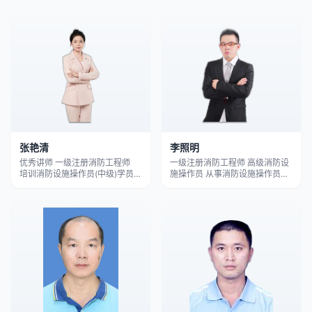
中级消防操作员。曾 担任上海高
及维保全流程项目管理，擅长搭
力物业、珠江电厂、广州万科物
建企业消防标准化管理体系，立
业等消防安 全讲师。主要培训项
足实操落地，协助企业健全消防
目有:消防职业培训、社会消防普
安全管理制度、规范日常消防运
及 培训、消防责任人管理人培训
维。
等。
张艳清
李照明
优秀讲师 一级注册消防工程师
一级注册消防工程师 高级消防设
培训消防设施操作员(中级)学员近
施操作员 从事消防设施操作员培
2万名， 连续8年被深安学校学员
训10年，擅长用思维导图的形式
投菜评为 “最受学员喜爱老师”; 曾
结合图片， 联合实际进行讲解，
为政府、国企、事业单位行业协
更直观透彻，考点一目了然，运
会等上百个单位， 开展消防安全
用考点和考法 呈现，帮助学员从
责任人、管理人培训，消防安全
零基础到轻松拿证！
培训， 消防控制室技能提升培训
等， 受益学员累计多达3万余
人。