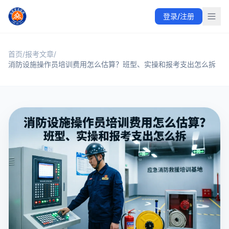
众安职业技能培训中心提供消防设施操作员与应急消防救援员培
登录/注册
众安职业技能培训中心围绕消防设施操作员、应急消防救援员等
首页集中展示热门职业技能、课程学习、教学成果、常见报考问
职业技能培训与考证方向
课程学习与免费试听
消防设施操作员
相关参考：
首页
/
报考文章
中华人民共和国应急管理部
/
中华人民共和国人力资
消防设施操作员培训费用怎么估算？班型、实操和报考支出怎么拆