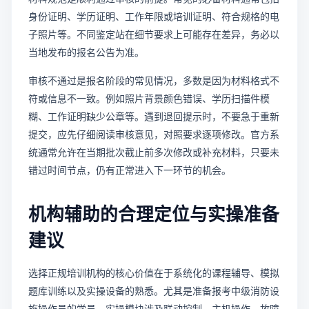
身份证明、学历证明、工作年限或培训证明、符合规格的电
子照片等。不同鉴定站在细节要求上可能存在差异，务必以
当地发布的报名公告为准。
审核不通过是报名阶段的常见情况，多数是因为材料格式不
符或信息不一致。例如照片背景颜色错误、学历扫描件模
糊、工作证明缺少公章等。遇到退回提示时，不要急于重新
提交，应先仔细阅读审核意见，对照要求逐项修改。官方系
统通常允许在当期批次截止前多次修改或补充材料，只要未
错过时间节点，仍有正常进入下一环节的机会。
机构辅助的合理定位与实操准备
建议
选择正规培训机构的核心价值在于系统化的课程辅导、模拟
题库训练以及实操设备的熟悉。尤其是准备报考中级消防设
施操作员的学员，实操模块涉及联动控制、主机操作、故障