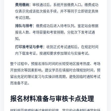
费用缴纳：
审核通过后，系统开放缴费入口。缴费成功
仅表示完成该批次报名手续，并不等同于立即锁定具体
考试日期。
排队与排考：
缴费成功后进入待考队列。鉴定站会根据
报名人数、考场容量和考官排期，分批次下发考试通
知。
打印准考证与参考：
收到正式考试通知后，在规定时间
内下载准考证，按通知要求参加理论与实操考试。
整个过程中，预报名排队时间的长短受地区报考热度、考场
开放频次等因素影响。建议学员在填报时合理规划时间，预
留出充足的理论复习与实操训练周期，避免因临时通知考试
而准备不足。
报名材料准备与审核卡点处理
材料规范是顺利通过审核的前提。常见的必备材料通常包括