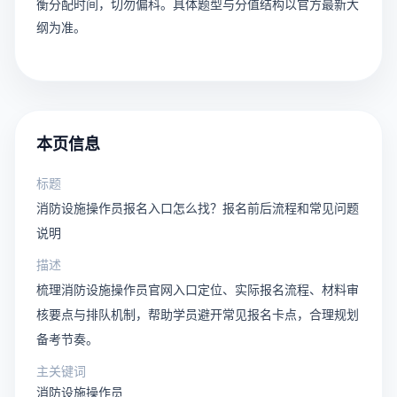
衡分配时间，切勿偏科。具体题型与分值结构以官方最新大
纲为准。
本页信息
标题
消防设施操作员报名入口怎么找？报名前后流程和常见问题
说明
描述
梳理消防设施操作员官网入口定位、实际报名流程、材料审
核要点与排队机制，帮助学员避开常见报名卡点，合理规划
备考节奏。
主关键词
消防设施操作员