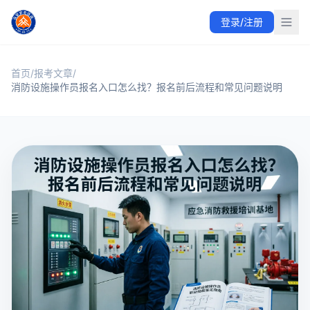
众安职业技能培训中心提供消防设施操作员与应急消防救援员培
登录/注册
众安职业技能培训中心围绕消防设施操作员、应急消防救援员等
首页集中展示热门职业技能、课程学习、教学成果、常见报考问
职业技能培训与考证方向
课程学习与免费试听
消防设施操作员
相关参考：
首页
/
报考文章
中华人民共和国应急管理部
/
中华人民共和国人力资
消防设施操作员报名入口怎么找？报名前后流程和常见问题说明