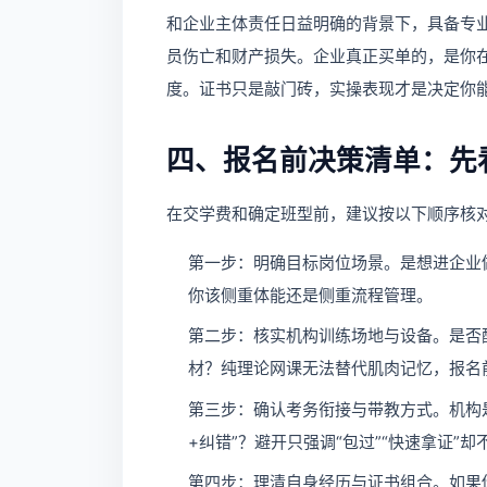
和企业主体责任日益明确的背景下，具备专
员伤亡和财产损失。企业真正买单的，是你
度。证书只是敲门砖，实操表现才是决定你
四、报名前决策清单：先
在交学费和确定班型前，建议按以下顺序核
第一步：明确目标岗位场景。是想进企业
你该侧重体能还是侧重流程管理。
第二步：核实机构训练场地与设备。是否
材？纯理论网课无法替代肌肉记忆，报名
第三步：确认考务衔接与带教方式。机构是
+纠错”？避开只强调“包过”“快速拿证”
第四步：理清自身经历与证书组合。如果