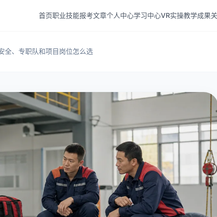
训服务
首页
职业技能
报考文章
个人中心
学习中心
VR实操
教学成果
职业技能方向，提供报名条件说明、培训费用参考、考试科目介
题和个人学习入口，方便访问者查看课程详情、技能分类、培训
与应急消防救援员报考文章
培训机构、专业教师与学员风采
关
安全、专职队和项目岗位怎么选
源和社会保障部