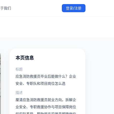
关于我们
登录/注册
绍、课程安排说明、实操训练内容和免费试听入口，帮助学员在
机构信息、专业教师内容以及学员学习服务。
于众安职业技能培训中心
本页信息
标题
应急消防救援员毕业后能做什么？企业
安全、专职队和项目岗位怎么选
描述
厘清应急消防救援员就业方向，拆解企
业安全、专职救援协作与项目保障岗位
的实际差异，帮助报名前学员明确岗位