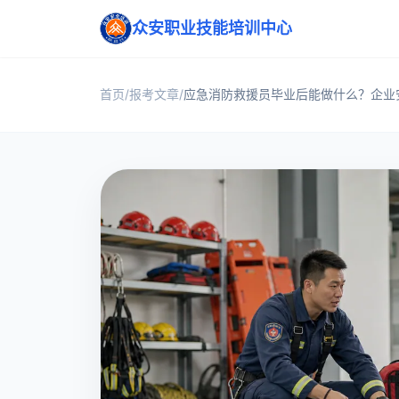
众安职业技能培训中心提供消防设施操作员与应急消防救援员培
众安职业技能培训中心
众安职业技能培训中心围绕消防设施操作员、应急消防救援员等
首页集中展示热门职业技能、课程学习、教学成果、常见报考问
职业技能培训与考证方向
课程学习与免费试听
消防设施操作员
相关参考：
中华人民共和国应急管理部
首页
/
报考文章
/
应急消防救援员毕业后能做什么？企业
中华人民共和国人力资