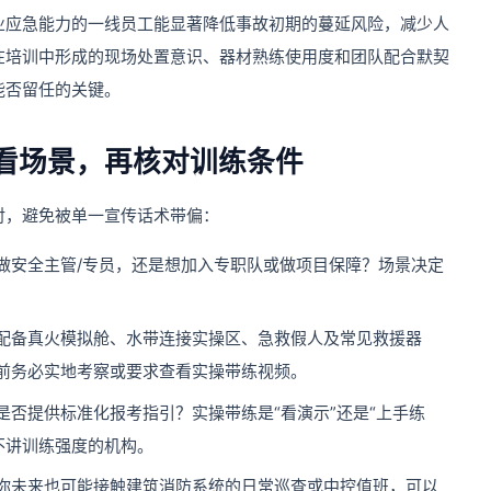
业应急能力的一线员工能显著降低事故初期的蔓延风险，减少人
在培训中形成的现场处置意识、器材熟练使用度和团队配合默契
能否留任的关键。
看场景，再核对训练条件
对，避免被单一宣传话术带偏：
做安全主管/专员，还是想加入专职队或做项目保障？场景决定
配备真火模拟舱、水带连接实操区、急救假人及常见救援器
前务必实地考察或要求查看实操带练视频。
否提供标准化报考指引？实操带练是“看演示”还是“上手练
却不讲训练强度的机构。
你未来也可能接触建筑消防系统的日常巡查或中控值班，可以