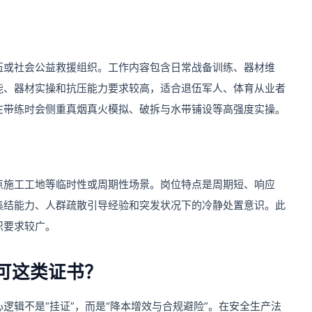
伍或社会公益救援组织。工作内容包含日常战备训练、器材维
能、器材实操和抗压能力要求较高，适合退伍军人、体育从业者
在带练时会侧重真烟真火模拟、破拆与水带铺设等高强度实操。
点施工工地等临时性或周期性场景。岗位特点是周期短、响应
集结能力、人群疏散引导经验和突发状况下的冷静处置意识。此
识要求较广。
可这类证书？
逻辑不是“挂证”，而是“降本增效与合规避险”。在安全生产法