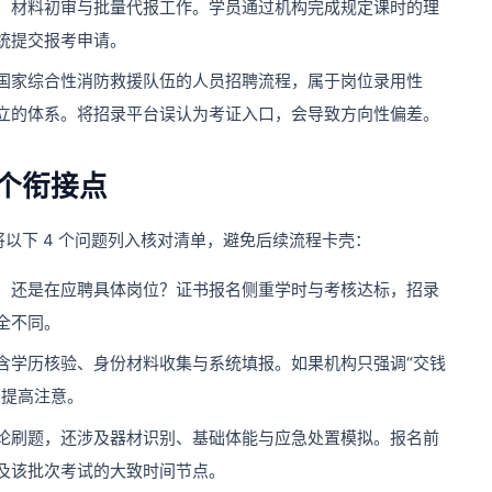
、材料初审与批量代报工作。学员通过机构完成规定课时的理
统提交报考申请。
国家综合性消防救援队伍的人员招聘流程，属于岗位录用性
立的体系。将招录平台误认为考证入口，会导致方向性偏差。
 个衔接点
以下 4 个问题列入核对清单，避免后续流程卡壳：
，还是在应聘具体岗位？证书报名侧重学时与考核达标，招录
全不同。
含学历核验、身份材料收集与系统填报。如果机构只强调“交钱
需提高注意。
论刷题，还涉及器材识别、基础体能与应急处置模拟。报名前
及该批次考试的大致时间节点。