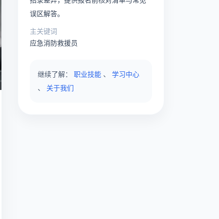
误区解答。
主关键词
应急消防救援员
继续了解：
职业技能
、
学习中心
、
关于我们