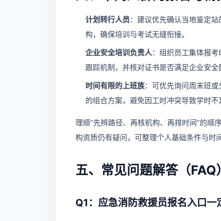
计划转行人员
：建议优先确认当地鉴定站
构，确保培训与考试无缝衔接。
企业安全培训负责人
：组织员工集体报考
跟踪机制，并核对证书是否满足企业安全
时间有限的上班族
：可优先询问周末班或
的组合方案，避免因工时冲突导致学时不
理顺“先辨路径、再核机构、再排时间”的顺
构资质仍有疑问，可整理个人基础条件与时
五、常见问题解答（FAQ
Q1：应急消防救援员报名入口一