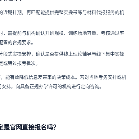
的近期排期，再匹配能提供完整实操带练与材料代报服务的机
时，需提前与机构确认开班规模、训练场地容量、考核通过率
配置的合规要求。
分段式实操安排，确认是否提供线上理论辅导与线下集中实操
足或错过报考批次。
序，能有效降低信息差带来的决策成本。若对当地考务安排或机
间安排，向具备正规办学许可的机构进行定向咨询。
）
定是官网直接报名吗？