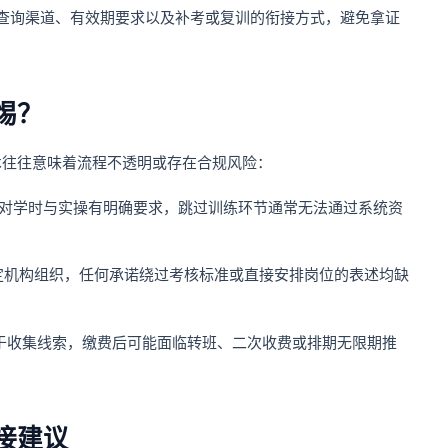
查询渠道、有效期要求以及补考或复训的衔接方式，避免拿证
惕？
术往往意味着流程不透明或存在合规风险：
对学时与实操有明确要求，跳过训练环节通常无法通过系统资
定机构组织，任何承诺绕过考核标准或直接安排岗位的表述均缺
于收集线索，缴费后可能面临转班、二次收费或排期无限期推
接建议