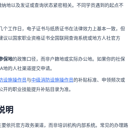
缴纳地以及发证或查询状态紧密相关。不同学员遇到的起点不
几个工作日，电子证书与纸质证书在法律效力上基本一致，但
建议以国家职业资格证书全国联网查询系统或地方人社官方
参保地
的政策口径，而非户籍地或实际办公地。如果你的社保
向A地的人社渠道提交申请。
防设施操作员
与
中级消防设施操作员
的补贴标准、申领频次或
公开的职业技能提升补贴目录为准。
说明
主要依托官方政务渠道，而非培训机构内部系统。常见的办理路