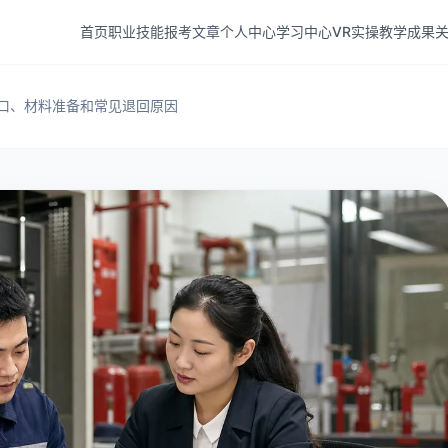
训服务
首页
职业技能
报考文章
个人中心
学习中心
VR实操
教学成果
职业技能方向，提供报名条件说明、培训费用参考、考试科目介
题和个人学习入口，方便访问者查看课程详情、技能分类、培训
与应急消防救援员报考文章
培训机构、专业教师与学员风采
关
口、材料准备和常见退回原因
源和社会保障部