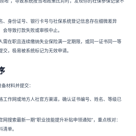
申领地”，导致系统按当地政策比对时，发现你的社保参保记录不
名、身份证号、银行卡号与社保系统登记信息存在细微差异
，会导致打款失败或审核中止。
人需在职且连续缴纳失业保险满一定期限，或同一证书同一等
提交，极易被系统标记为无效申请。
序
准备材料并提交：
格工作网或地方人社官方渠道，确认证书编号、姓名、等级已
官网搜索最新一期“职业技能提升补贴申领通知”，重点核对：
料清单。