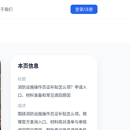
关于我们
登录/注册
绍、课程安排说明、实操训练内容和免费试听入口，帮助学员在
机构信息、专业教师内容以及学员学习服务。
于众安职业技能培训中心
本页信息
标题
消防设施操作员证补贴怎么领？申请入
口、材料准备和常见退回原因
描述
围绕消防设施操作员证补贴怎么领，梳
理官方查询入口、材料核对清单与审核
退回常见原因，帮助拿证学员避开条件